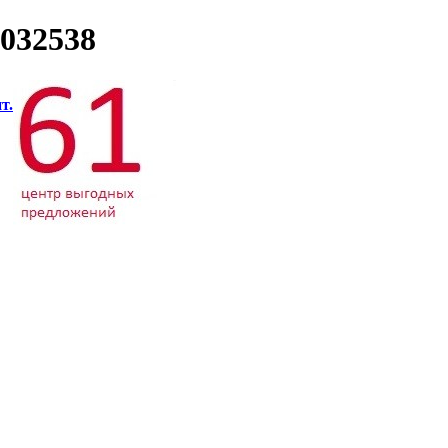
032538
т.