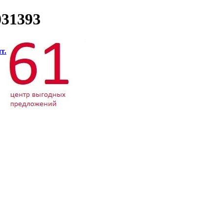
031393
т.