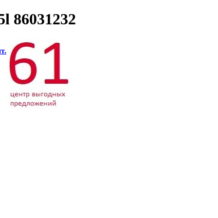
l 86031232
т.