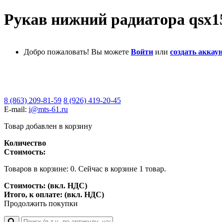
Рукав нижний радиатора qsx15
Добро пожаловать! Вы можете
Войти
или
создать аккаун
8 (863) 209-81-59
8 (926) 419-20-45
E-mail:
i@mts-61.ru
Товар добавлен в корзину
Количество
Стоимость:
Товаров в корзине:
0
.
Сейчас в корзине 1 товар.
Стоимость: (вкл. НДС)
Итого, к оплате: (вкл. НДС)
Продолжить покупки