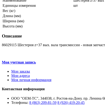
Наименование
Шестерня z-37 вых 
Единицы измерения
шт
Вес (кг)
Длина (мм)
Ширина (мм)
Высота (мм)
Описание
86029115 Шестерня z=37 вых. вала трансмиссии - новая запчас
Моя учетная запись
Мои заказы
Мои адреса
Моя личная информация
Контактная информация
ООО "ОЕМ-ТС", 344038, г. Ростов-на-Дону. пр. Ленина 68
Телефоны:
8 (863) 209-81-59
8 (926) 419-20-45