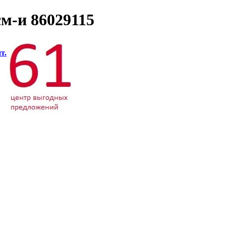
м-и 86029115
т.