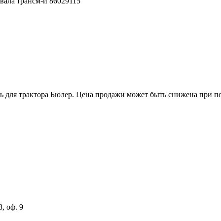
вала трансм-и 86029115
ть для трактора Бюлер. Цена продажи может быть снижена при по
, оф. 9