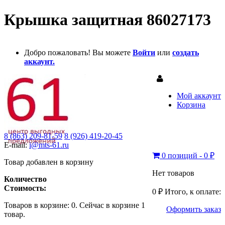
Крышка защитная 86027173
Добро пожаловать! Вы можете
Войти
или
создать
аккаунт.
Мой аккаунт
Корзина
8 (863) 209-81-59
8 (926) 419-20-45
E-mail:
i@mts-61.ru
0 позиций - 0 ₽
Товар добавлен в корзину
Нет товаров
Количество
Стоимость:
0 ₽
Итого, к оплате:
Товаров в корзине:
0
.
Сейчас в корзине 1
Оформить заказ
товар.