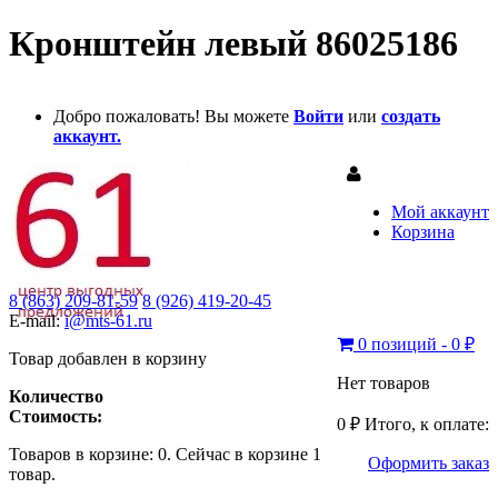
Кронштейн левый 86025186
Добро пожаловать! Вы можете
Войти
или
создать
аккаунт.
Мой аккаунт
Корзина
8 (863) 209-81-59
8 (926) 419-20-45
E-mail:
i@mts-61.ru
0 позиций - 0 ₽
Товар добавлен в корзину
Нет товаров
Количество
Стоимость:
0 ₽
Итого, к оплате:
Товаров в корзине:
0
.
Сейчас в корзине 1
Оформить заказ
товар.