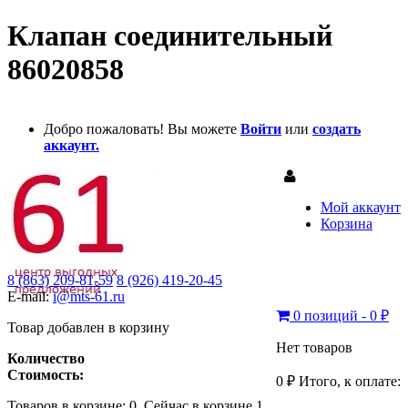
Клапан соединительный
86020858
Добро пожаловать! Вы можете
Войти
или
создать
аккаунт.
Мой аккаунт
Корзина
8 (863) 209-81-59
8 (926) 419-20-45
E-mail:
i@mts-61.ru
0 позиций - 0 ₽
Товар добавлен в корзину
Нет товаров
Количество
Стоимость:
0 ₽
Итого, к оплате:
Товаров в корзине:
0
.
Сейчас в корзине 1