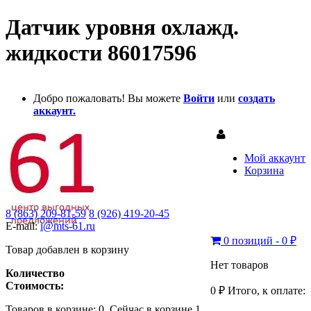
Датчик уровня охлажд.
жидкости 86017596
Добро пожаловать! Вы можете
Войти
или
создать
аккаунт.
Мой аккаунт
Корзина
8 (863) 209-81-59
8 (926) 419-20-45
E-mail:
i@mts-61.ru
0 позиций - 0 ₽
Товар добавлен в корзину
Нет товаров
Количество
Стоимость:
0 ₽
Итого, к оплате:
Товаров в корзине:
0
.
Сейчас в корзине 1