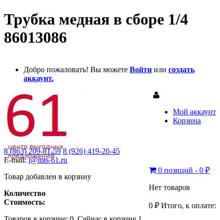
Трубка медная в сборе 1/4
86013086
Добро пожаловать! Вы можете
Войти
или
создать
аккаунт.
Мой аккаунт
Корзина
8 (863) 209-81-59
8 (926) 419-20-45
E-mail:
i@mts-61.ru
0 позиций - 0 ₽
Товар добавлен в корзину
Нет товаров
Количество
Стоимость:
0 ₽
Итого, к оплате:
Товаров в корзине:
0
.
Сейчас в корзине 1