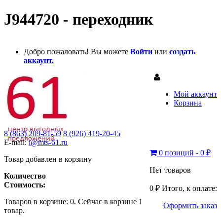
J944720 - переходник
Добро пожаловать! Вы можете
Войти
или
создать
аккаунт.
Мой аккаунт
Корзина
8 (863) 209-81-59
8 (926) 419-20-45
E-mail:
i@mts-61.ru
0 позиций - 0 ₽
Товар добавлен в корзину
Нет товаров
Количество
Стоимость:
0 ₽
Итого, к оплате:
Товаров в корзине:
0
.
Сейчас в корзине 1
Оформить заказ
товар.