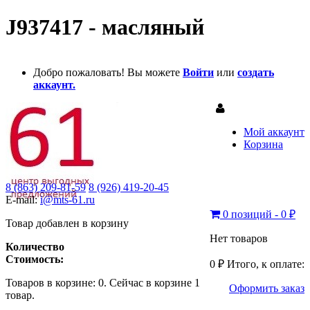
J937417 - масляный
Добро пожаловать! Вы можете
Войти
или
создать
аккаунт.
Мой аккаунт
Корзина
8 (863) 209-81-59
8 (926) 419-20-45
E-mail:
i@mts-61.ru
0 позиций - 0 ₽
Товар добавлен в корзину
Нет товаров
Количество
Стоимость:
0 ₽
Итого, к оплате:
Товаров в корзине:
0
.
Сейчас в корзине 1
Оформить заказ
товар.