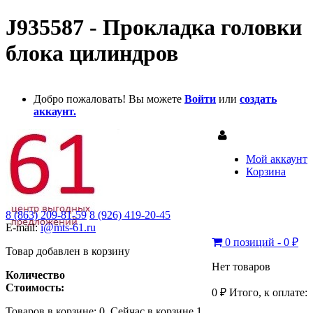
J935587 - Прокладка головки
блока цилиндров
Добро пожаловать! Вы можете
Войти
или
создать
аккаунт.
Мой аккаунт
Корзина
8 (863) 209-81-59
8 (926) 419-20-45
E-mail:
i@mts-61.ru
0 позиций - 0 ₽
Товар добавлен в корзину
Нет товаров
Количество
Стоимость:
0 ₽
Итого, к оплате:
Товаров в корзине:
0
.
Сейчас в корзине 1