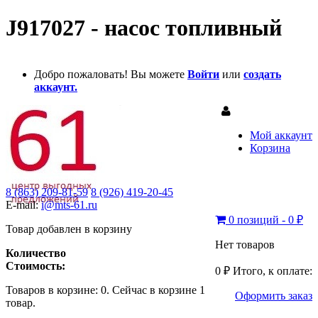
J917027 - насос топливный
Добро пожаловать! Вы можете
Войти
или
создать
аккаунт.
Мой аккаунт
Корзина
8 (863) 209-81-59
8 (926) 419-20-45
E-mail:
i@mts-61.ru
0 позиций - 0 ₽
Товар добавлен в корзину
Нет товаров
Количество
Стоимость:
0 ₽
Итого, к оплате:
Товаров в корзине:
0
.
Сейчас в корзине 1
Оформить заказ
товар.