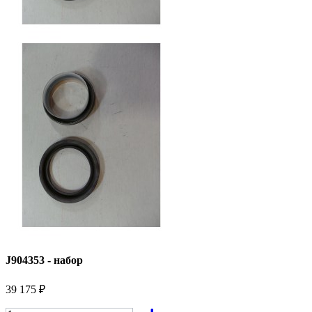
J904353 - набор
39 175 ₽