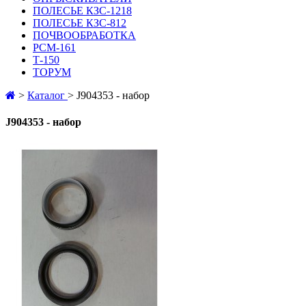
ПОЛЕСЬЕ КЗС-1218
ПОЛЕСЬЕ КЗС-812
ПОЧВООБРАБОТКА
РСМ-161
Т-150
ТОРУМ
>
Каталог
>
J904353 - набор
J904353 - набор