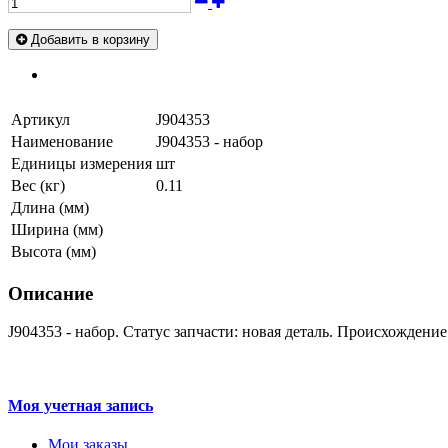
Добавить в корзину
Артикул
J904353
Наименование
J904353 - набор
Единицы измерения
шт
Вес (кг)
0.11
Длина (мм)
Ширина (мм)
Высота (мм)
Описание
J904353 - набор. Статус запчасти: новая деталь. Происхождени
Моя учетная запись
Мои заказы