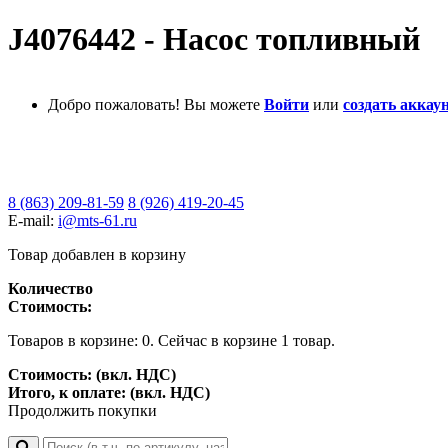
J4076442 - Насос топливный
Добро пожаловать! Вы можете
Войти
или
создать аккаун
8 (863) 209-81-59
8 (926) 419-20-45
E-mail:
i@mts-61.ru
Товар добавлен в корзину
Количество
Стоимость:
Товаров в корзине:
0
.
Сейчас в корзине 1 товар.
Стоимость: (вкл. НДС)
Итого, к оплате: (вкл. НДС)
Продолжить покупки