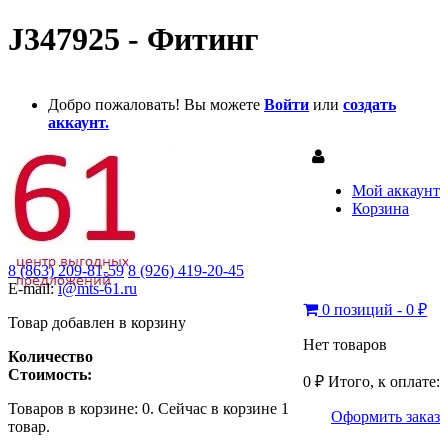
J347925 - Фитинг
Добро пожаловать! Вы можете
Войти
или
создать
аккаунт.
Мой аккаунт
Корзина
8 (863) 209-81-59
8 (926) 419-20-45
E-mail:
i@mts-61.ru
0 позиций - 0 ₽
Товар добавлен в корзину
Нет товаров
Количество
Стоимость:
0 ₽
Итого, к оплате:
Товаров в корзине:
0
.
Сейчас в корзине 1
Оформить заказ
товар.