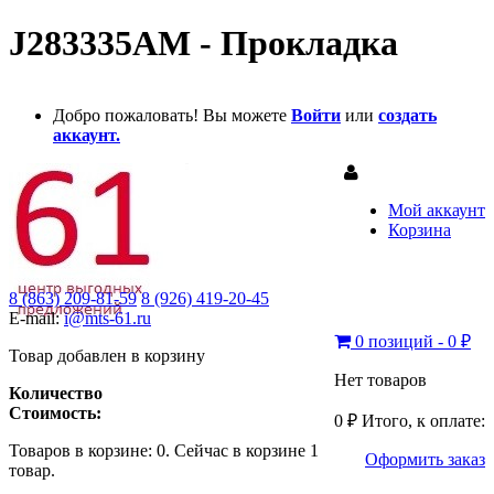
J283335AM - Прокладка
Добро пожаловать! Вы можете
Войти
или
создать
аккаунт.
Мой аккаунт
Корзина
8 (863) 209-81-59
8 (926) 419-20-45
E-mail:
i@mts-61.ru
0 позиций - 0 ₽
Товар добавлен в корзину
Нет товаров
Количество
Стоимость:
0 ₽
Итого, к оплате:
Товаров в корзине:
0
.
Сейчас в корзине 1
Оформить заказ
товар.