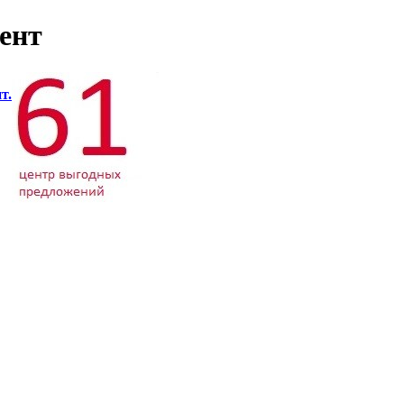
ент
т.