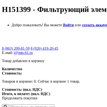
H151399 - Фильтрующий элем
Добро пожаловать! Вы можете
Войти
или
создать аккаун
8 (863) 209-81-59
8 (926) 419-20-45
E-mail:
i@mts-61.ru
Товар добавлен в корзину
Количество
Стоимость:
Товаров в корзине:
0
.
Сейчас в корзине 1 товар.
Стоимость: (вкл. НДС)
Итого, к оплате: (вкл. НДС)
Продолжить покупки