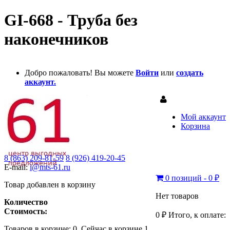
GI-668 - Труба без
наконечников
Добро пожаловать! Вы можете
Войти
или
создать
аккаунт.
Мой аккаунт
Корзина
8 (863) 209-81-59
8 (926) 419-20-45
E-mail:
i@mts-61.ru
0 позиций - 0 ₽
Товар добавлен в корзину
Нет товаров
Количество
Стоимость:
0 ₽
Итого, к оплате:
Товаров в корзине:
0
.
Сейчас в корзине 1