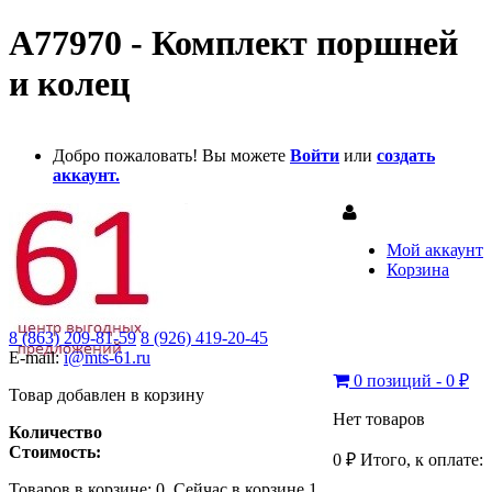
A77970 - Комплект поршней
и колец
Добро пожаловать! Вы можете
Войти
или
создать
аккаунт.
Мой аккаунт
Корзина
8 (863) 209-81-59
8 (926) 419-20-45
E-mail:
i@mts-61.ru
0 позиций - 0 ₽
Товар добавлен в корзину
Нет товаров
Количество
Стоимость:
0 ₽
Итого, к оплате:
Товаров в корзине:
0
.
Сейчас в корзине 1