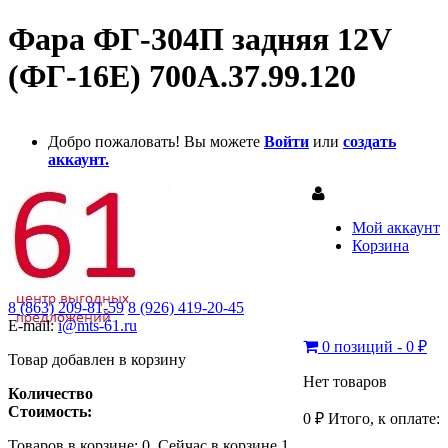
Фара ФГ-304П задняя 12V
(ФГ-16Е) 700А.37.99.120
Добро пожаловать! Вы можете
Войти
или
создать
аккаунт.
Мой аккаунт
Корзина
8 (863) 209-81-59
8 (926) 419-20-45
E-mail:
i@mts-61.ru
0 позиций - 0 ₽
Товар добавлен в корзину
Нет товаров
Количество
Стоимость:
0 ₽
Итого, к оплате:
Товаров в корзине:
0
.
Сейчас в корзине 1