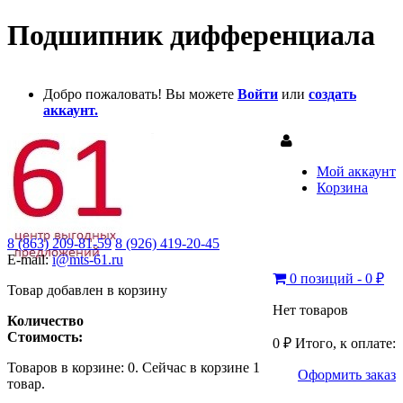
Подшипник дифференциала
Добро пожаловать! Вы можете
Войти
или
создать
аккаунт.
Мой аккаунт
Корзина
8 (863) 209-81-59
8 (926) 419-20-45
E-mail:
i@mts-61.ru
0 позиций - 0 ₽
Товар добавлен в корзину
Нет товаров
Количество
Стоимость:
0 ₽
Итого, к оплате:
Товаров в корзине:
0
.
Сейчас в корзине 1
Оформить заказ
товар.